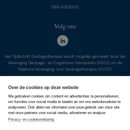
088-0301000
Volg ons
Het Tijdschrift
Gedragstherapie
wordt mogelijk gemaakt door de
Vereniging Gedrags- en Cognitieve therapieën (VGCt) en de
Vlaamse Vereniging voor Gedragstherapie (VVGT).
Over de cookies op deze website
We gebruiken cookies om content en advertenties te personaliseren,
om functies voor social media te bieden en om ons websiteverkeer te
analyseren. Ook delen we informatie over jouw gebruik van onze site
met onze partners voor social media, adverteren en analyse.
Privacy- en cookieverklaring